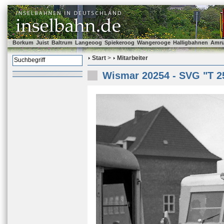
Borkum
Juist
Baltrum
Langeoog
Spiekeroog
Wangerooge
Halligbahnen
Amr
Start
>
Mitarbeiter
Wismar 20254 - SVG "T 2