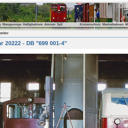
g
Wangerooge
Halligbahnen
Amrum
Sylt
Küstenschutz
Marinebahnen
M
beiter
r 20222 - DB "699 001-4"