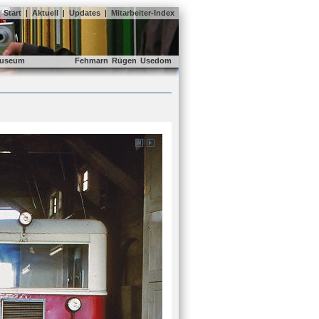
Start
|
Aktuell
|
Updates
|
Mitarbeiter-Index
useum
Fehmarn
Rügen
Usedom