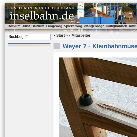
Borkum
Juist
Baltrum
Langeoog
Spiekeroog
Wangerooge
Halligbahnen
Amr
Start
>
Mitarbeiter
Weyer ? - Kleinbahnmus