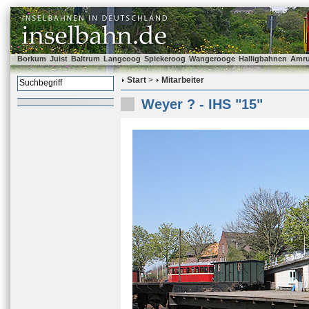
Borkum
Juist
Baltrum
Langeoog
Spiekeroog
Wangerooge
Halligbahnen
Amr
Start
>
Mitarbeiter
Weyer ? - IHS "15"