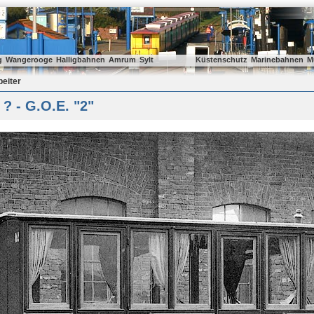
g
Wangerooge
Halligbahnen
Amrum
Sylt
Küstenschutz
Marinebahnen
M
beiter
? - G.O.E. "2"