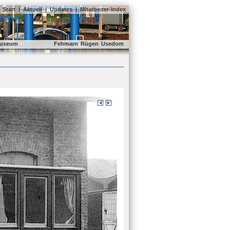
Start
|
Aktuell
|
Updates
|
Mitarbeiter-Index
useum
Fehmarn
Rügen
Usedom