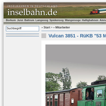
Borkum
Juist
Baltrum
Langeoog
Spiekeroog
Wangerooge
Halligbahnen
Amr
Start
>
Mitarbeiter
Vulcan 3851 - RüKB "53 