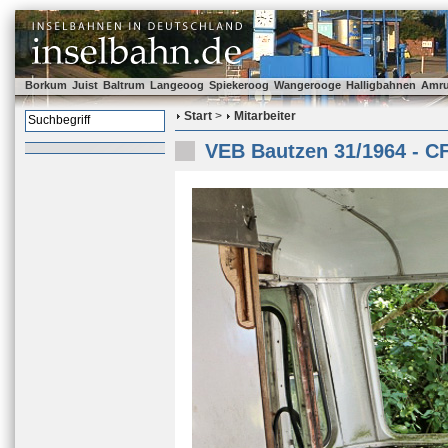
Borkum
Juist
Baltrum
Langeoog
Spiekeroog
Wangerooge
Halligbahnen
Amr
Start
>
Mitarbeiter
VEB Bautzen 31/1964 - C