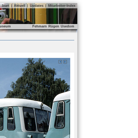
Start
|
Aktuell
|
Updates
|
Mitarbeiter-Index
useum
Fehmarn
Rügen
Usedom