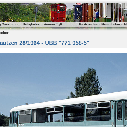
g
Wangerooge
Halligbahnen
Amrum
Sylt
Küstenschutz
Marinebahnen
M
beiter
utzen 28/1964 - UBB "771 058-5"