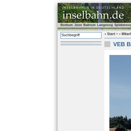
Borkum
Juist
Baltrum
Langeoog
Spiekeroo
Start
>
Mitar
VEB Ba