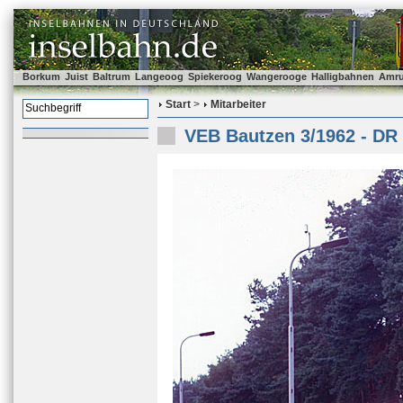
Borkum
Juist
Baltrum
Langeoog
Spiekeroog
Wangerooge
Halligbahnen
Amr
Start
>
Mitarbeiter
VEB Bautzen 3/1962 - DR 