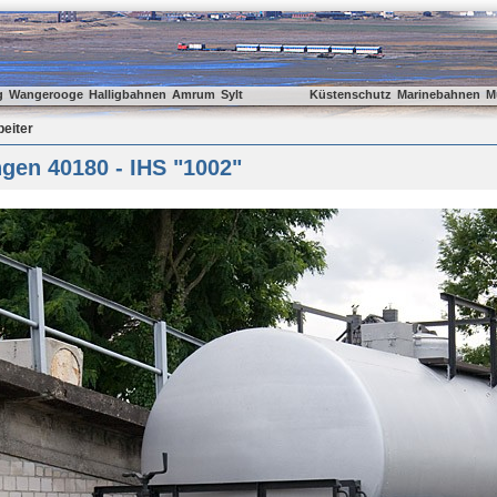
g
Wangerooge
Halligbahnen
Amrum
Sylt
Küstenschutz
Marinebahnen
M
beiter
gen 40180 - IHS "1002"