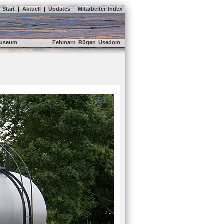
Start
|
Aktuell
|
Updates
|
Mitarbeiter-Index
useum
Fehmarn
Rügen
Usedom