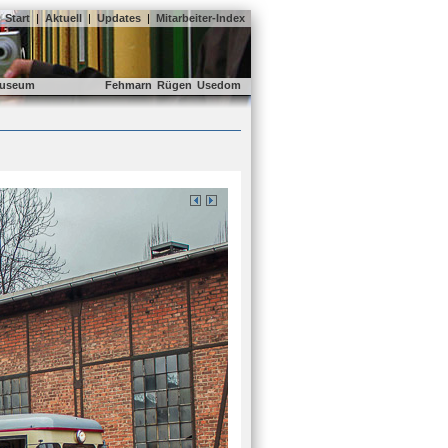
Start
|
Aktuell
|
Updates
|
Mitarbeiter-Index
useum
Fehmarn
Rügen
Usedom