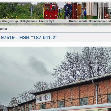
g
Wangerooge
Halligbahnen
Amrum
Sylt
Küstenschutz
Marinebahnen
M
beiter
 97519 - HSB "187 011-2"