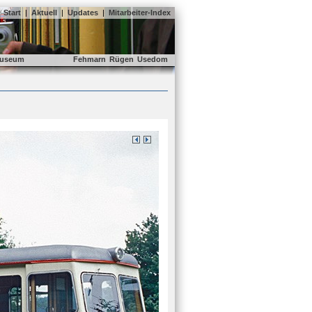
Start
|
Aktuell
|
Updates
|
Mitarbeiter-Index
useum
Fehmarn
Rügen
Usedom