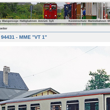
g
Wangerooge
Halligbahnen
Amrum
Sylt
Küstenschutz
Marinebahnen
M
beiter
 94431 - MME "VT 1"