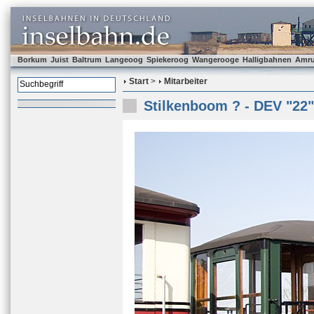
Borkum
Juist
Baltrum
Langeoog
Spiekeroog
Wangerooge
Halligbahnen
Amr
Start
>
Mitarbeiter
Stilkenboom ? - DEV "22"