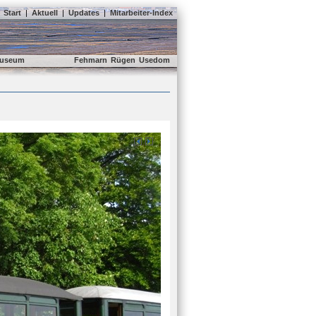
Start
|
Aktuell
|
Updates
|
Mitarbeiter-Index
useum
Fehmarn
Rügen
Usedom