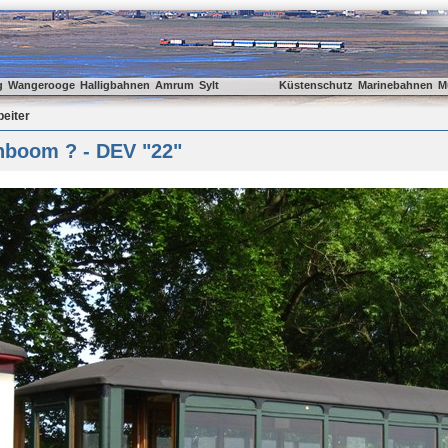
g
Wangerooge
Halligbahnen
Amrum
Sylt
Küstenschutz
Marinebahnen
M
beiter
nboom ? - DEV "22"