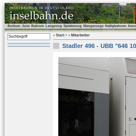
Borkum
Juist
Baltrum
Langeoog
Spiekeroog
Wangerooge
Halligbahnen
Amr
Start
>
Mitarbeiter
Stadler 496 - UBB "646 1