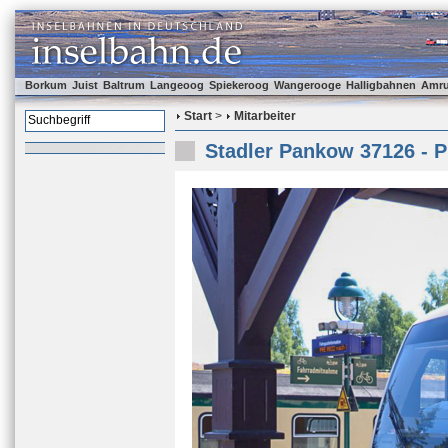
Borkum
Juist
Baltrum
Langeoog
Spiekeroog
Wangerooge
Halligbahnen
Amr
Start
>
Mitarbeiter
Stadler Pankow 37126 - 