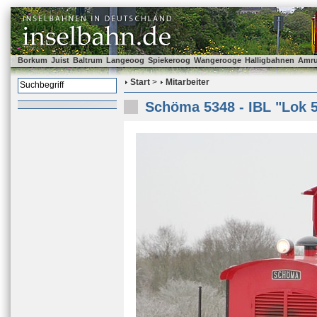
Borkum
Juist
Baltrum
Langeoog
Spiekeroog
Wangerooge
Halligbahnen
Amr
Start
>
Mitarbeiter
Schöma 5348 - IBL "Lok 