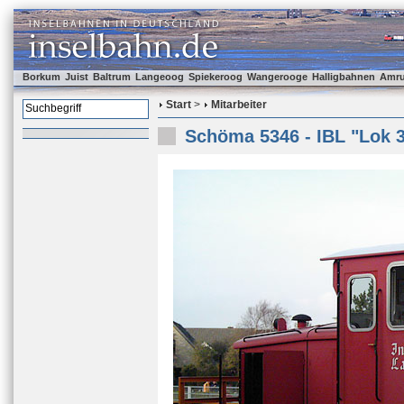
Borkum
Juist
Baltrum
Langeoog
Spiekeroog
Wangerooge
Halligbahnen
Amr
Start
>
Mitarbeiter
Schöma 5346 - IBL "Lok 