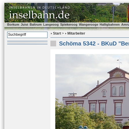
Borkum
Juist
Baltrum
Langeoog
Spiekeroog
Wangerooge
Halligbahnen
Amr
Start
>
Mitarbeiter
Schöma 5342 - BKuD "Ber