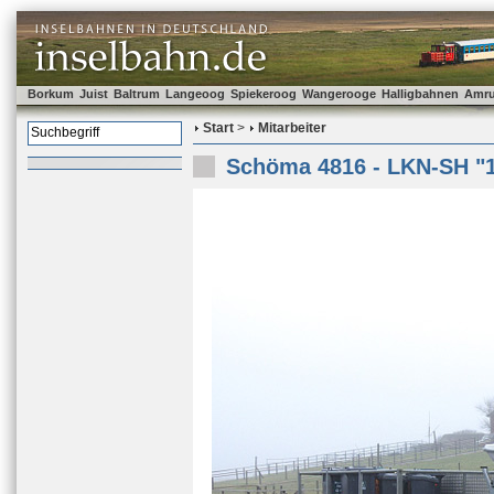
Borkum
Juist
Baltrum
Langeoog
Spiekeroog
Wangerooge
Halligbahnen
Amr
Start
>
Mitarbeiter
Schöma 4816 - LKN-SH "