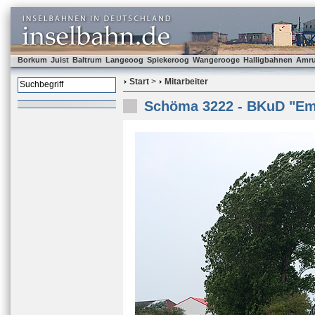
Borkum
Juist
Baltrum
Langeoog
Spiekeroog
Wangerooge
Halligbahnen
Amr
Start
>
Mitarbeiter
Schöma 3222 - BKuD "E