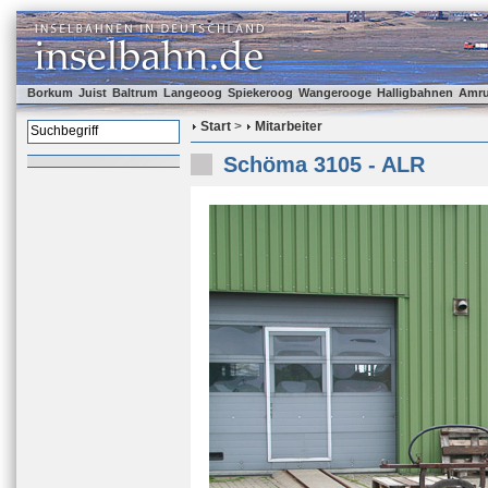
Borkum
Juist
Baltrum
Langeoog
Spiekeroog
Wangerooge
Halligbahnen
Amr
Start
>
Mitarbeiter
Schöma 3105 - ALR