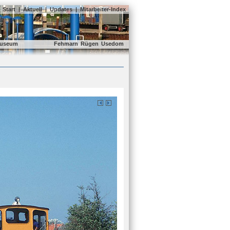
Start
|
Aktuell
|
Updates
|
Mitarbeiter-Index
useum
Fehmarn
Rügen
Usedom