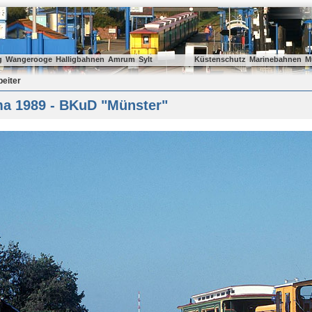
g
Wangerooge
Halligbahnen
Amrum
Sylt
Küstenschutz
Marinebahnen
M
beiter
a 1989 - BKuD "Münster"