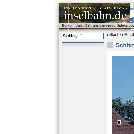
Borkum
Juist
Baltrum
Langeoog
Spiekeroo
Start
>
Mitar
Schöm