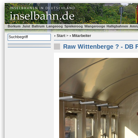
Borkum
Juist
Baltrum
Langeoog
Spiekeroog
Wangerooge
Halligbahnen
Amr
Start
>
Mitarbeiter
Raw Wittenberge ? - DB F