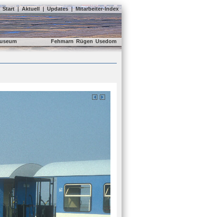
Start
|
Aktuell
|
Updates
|
Mitarbeiter-Index
useum
Fehmarn
Rügen
Usedom