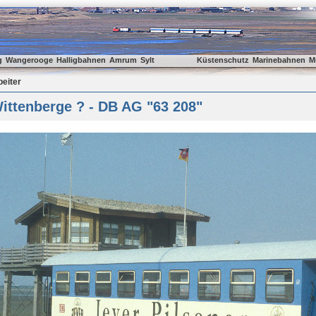
g
Wangerooge
Halligbahnen
Amrum
Sylt
Küstenschutz
Marinebahnen
M
beiter
ittenberge ? - DB AG "63 208"