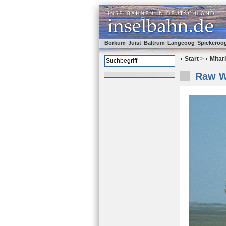
Borkum
Juist
Baltrum
Langeoog
Spiekeroo
Start
>
Mitar
Raw W