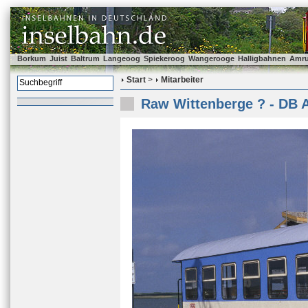
Borkum
Juist
Baltrum
Langeoog
Spiekeroog
Wangerooge
Halligbahnen
Amr
Start
>
Mitarbeiter
Raw Wittenberge ? - DB 