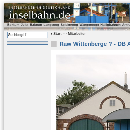
Borkum
Juist
Baltrum
Langeoog
Spiekeroog
Wangerooge
Halligbahnen
Amr
Start
>
Mitarbeiter
Raw Wittenberge ? - DB 