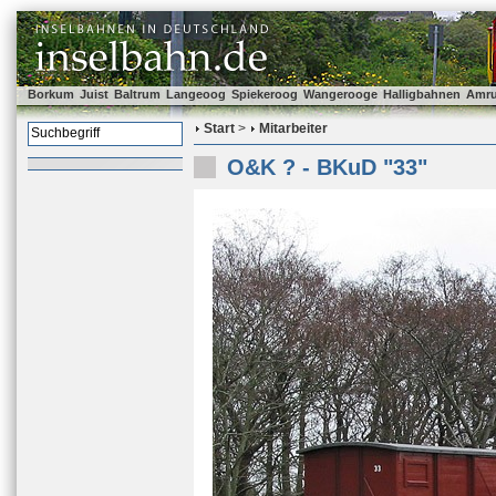
Borkum
Juist
Baltrum
Langeoog
Spiekeroog
Wangerooge
Halligbahnen
Amr
Start
>
Mitarbeiter
O&K ? - BKuD "33"