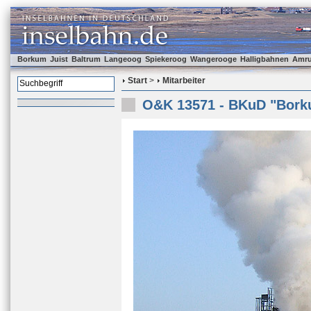
Borkum
Juist
Baltrum
Langeoog
Spiekeroog
Wangerooge
Halligbahnen
Amr
Start
>
Mitarbeiter
O&K 13571 - BKuD "Bor