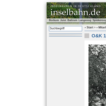
Borkum
Juist
Baltrum
Langeoog
Spiekeroo
Start
>
Mitar
O&K 1