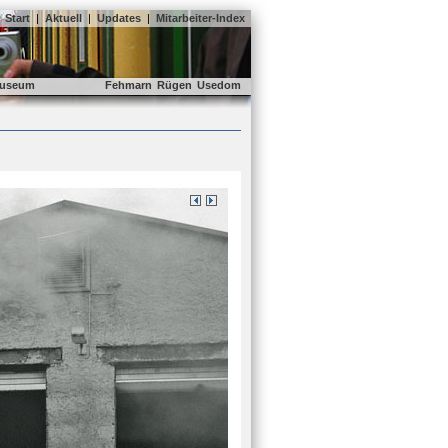
Start
|
Aktuell
|
Updates
|
Mitarbeiter-Index
useum
Fehmarn
Rügen
Usedom