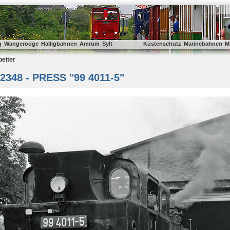
g
Wangerooge
Halligbahnen
Amrum
Sylt
Küstenschutz
Marinebahnen
M
beiter
2348 - PRESS "99 4011-5"