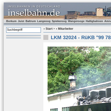
Borkum
Juist
Baltrum
Langeoog
Spiekeroog
Wangerooge
Halligbahnen
Amr
Start
>
Mitarbeiter
LKM 32024 - RüKB "99 78