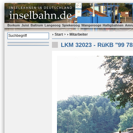
Borkum
Juist
Baltrum
Langeoog
Spiekeroog
Wangerooge
Halligbahnen
Amr
Start
>
Mitarbeiter
LKM 32023 - RüKB "99 78