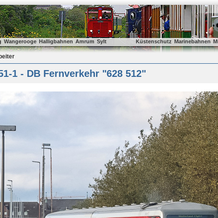
g
Wangerooge
Halligbahnen
Amrum
Sylt
Küstenschutz
Marinebahnen
M
beiter
1-1 - DB Fernverkehr "628 512"