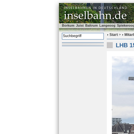
Borkum
Juist
Baltrum
Langeoog
Spiekeroo
Start
>
Mitar
LHB 15