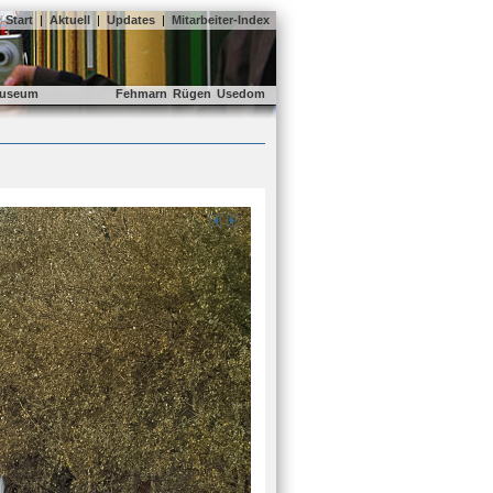
Start
|
Aktuell
|
Updates
|
Mitarbeiter-Index
useum
Fehmarn
Rügen
Usedom