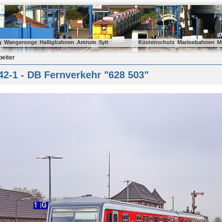
g
Wangerooge
Halligbahnen
Amrum
Sylt
Küstenschutz
Marinebahnen
M
beiter
2-1 - DB Fernverkehr "628 503"