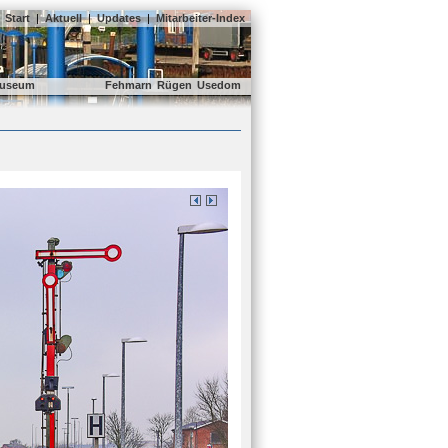
Start
|
Aktuell
|
Updates
|
Mitarbeiter-Index
useum
Fehmarn
Rügen
Usedom