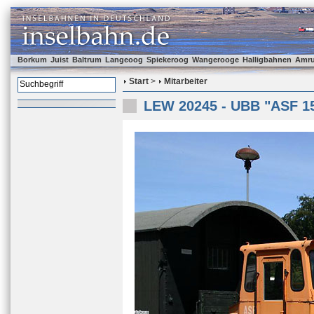
Borkum
Juist
Baltrum
Langeoog
Spiekeroog
Wangerooge
Halligbahnen
Amr
Start
>
Mitarbeiter
LEW 20245 - UBB "ASF 1