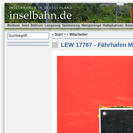
Borkum
Juist
Baltrum
Langeoog
Spiekeroog
Wangerooge
Halligbahnen
Amr
Start
>
Mitarbeiter
LEW 17767 - Fährhafen M