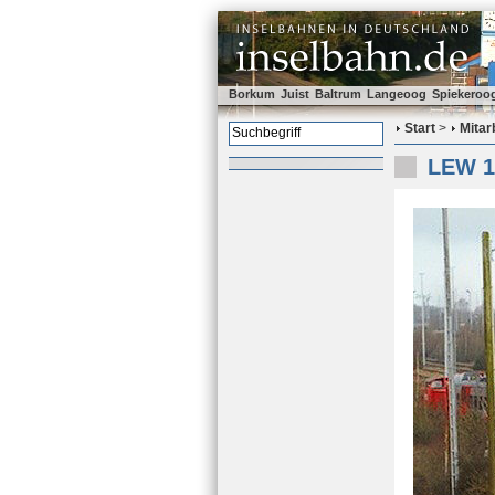
Borkum
Juist
Baltrum
Langeoog
Spiekeroo
Start
>
Mitar
LEW 1