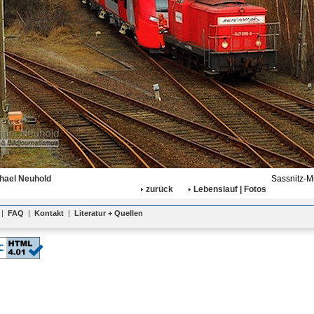
hael Neuhold
Sassnitz-M
zurück
Lebenslauf | Fotos
|
FAQ
|
Kontakt
|
Literatur + Quellen