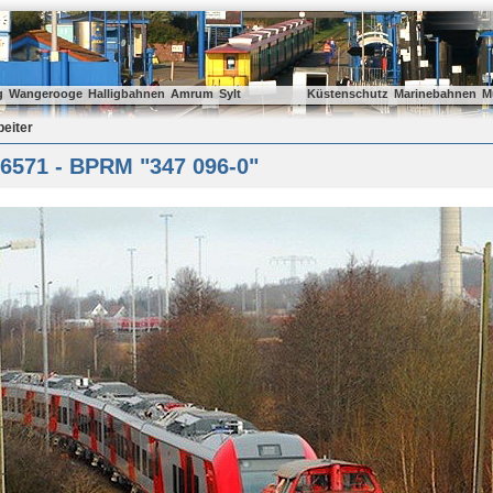
g
Wangerooge
Halligbahnen
Amrum
Sylt
Küstenschutz
Marinebahnen
M
beiter
6571 - BPRM "347 096-0"