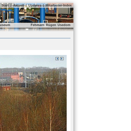
Start
|
Aktuell
|
Updates
|
Mitarbeiter-Index
useum
Fehmarn
Rügen
Usedom