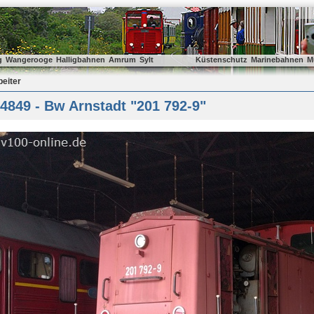
g
Wangerooge
Halligbahnen
Amrum
Sylt
Küstenschutz
Marinebahnen
M
beiter
849 - Bw Arnstadt "201 792-9"