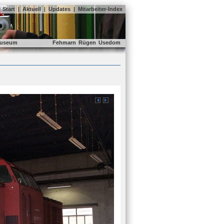
Start
|
Aktuell
|
Updates
|
Mitarbeiter-Index
useum
Fehmarn
Rügen
Usedom