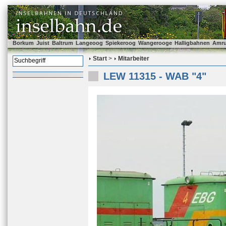
Borkum
Juist
Baltrum
Langeoog
Spiekeroog
Wangerooge
Halligbahnen
Amr
Start
>
Mitarbeiter
LEW 11315 - WAB "4"