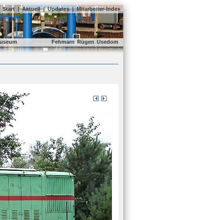
Start
|
Aktuell
|
Updates
|
Mitarbeiter-Index
useum
Fehmarn
Rügen
Usedom