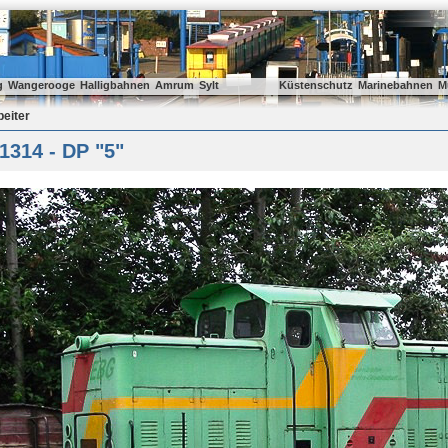
g
Wangerooge
Halligbahnen
Amrum
Sylt
Küstenschutz
Marinebahnen
M
beiter
1314 - DP "5"