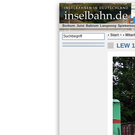
Borkum
Juist
Baltrum
Langeoog
Spiekeroo
Start
>
Mitar
LEW 1