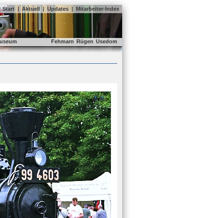
Start
|
Aktuell
|
Updates
|
Mitarbeiter-Index
useum
Fehmarn
Rügen
Usedom