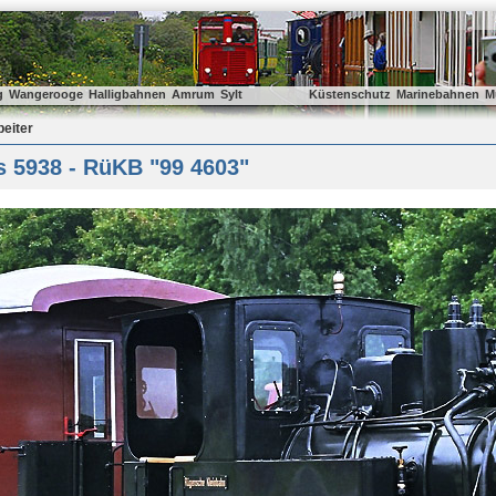
g
Wangerooge
Halligbahnen
Amrum
Sylt
Küstenschutz
Marinebahnen
M
beiter
s 5938 - RüKB "99 4603"