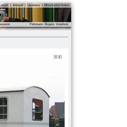
Start
|
Aktuell
|
Updates
|
Mitarbeiter-Index
useum
Fehmarn
Rügen
Usedom