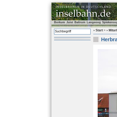
Borkum
Juist
Baltrum
Langeoog
Spiekeroo
Start
>
Mitar
Herbra