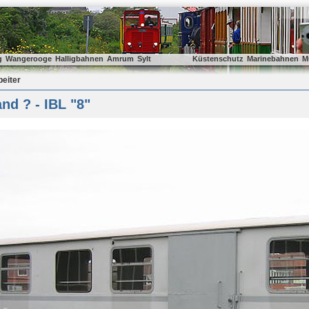
g
Wangerooge
Halligbahnen
Amrum
Sylt
Küstenschutz
Marinebahnen
M
beiter
nd ? - IBL "8"