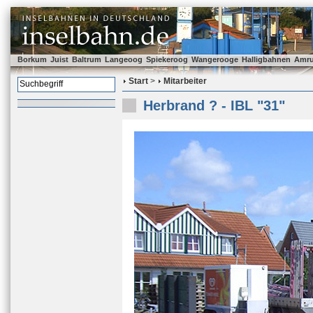
Borkum
Juist
Baltrum
Langeoog
Spiekeroog
Wangerooge
Halligbahnen
Amr
Start
>
Mitarbeiter
Herbrand ? - IBL "31"