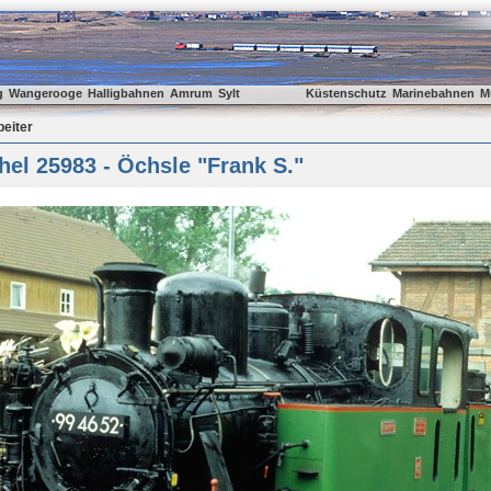
g
Wangerooge
Halligbahnen
Amrum
Sylt
Küstenschutz
Marinebahnen
M
beiter
el 25983 - Öchsle "Frank S."