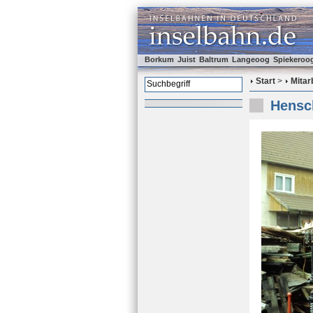
Borkum
Juist
Baltrum
Langeoog
Spiekeroo
Start
>
Mitar
Hensch