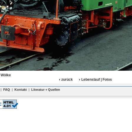
 Wölke
zurück
Lebenslauf | Fotos
|
FAQ
|
Kontakt
|
Literatur + Quellen