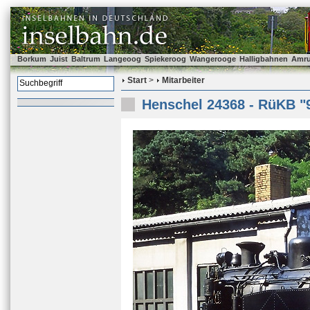
Borkum
Juist
Baltrum
Langeoog
Spiekeroog
Wangerooge
Halligbahnen
Amr
Start
>
Mitarbeiter
Henschel 24368 - RüKB "