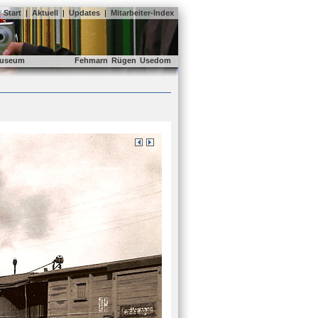
Start
|
Aktuell
|
Updates
|
Mitarbeiter-Index
useum
Fehmarn
Rügen
Usedom