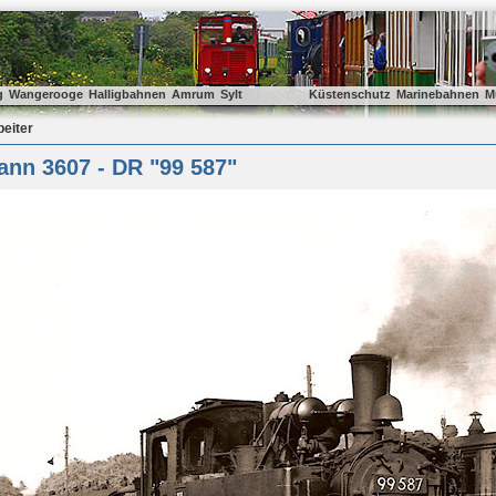
g
Wangerooge
Halligbahnen
Amrum
Sylt
Küstenschutz
Marinebahnen
M
beiter
ann 3607 - DR "99 587"