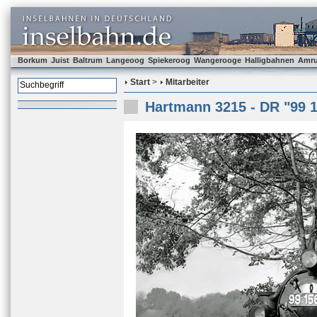
Borkum
Juist
Baltrum
Langeoog
Spiekeroog
Wangerooge
Halligbahnen
Amr
Start
>
Mitarbeiter
Hartmann 3215 - DR "99 