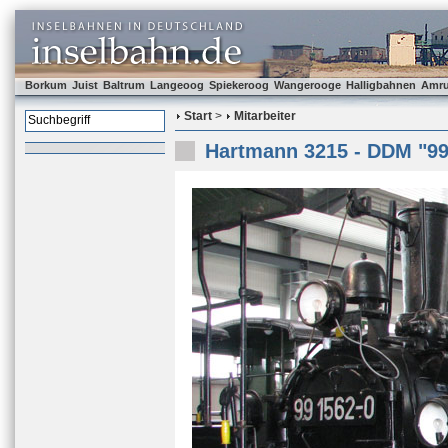
Borkum
Juist
Baltrum
Langeoog
Spiekeroog
Wangerooge
Halligbahnen
Amr
Start
>
Mitarbeiter
Hartmann 3215 - DDM "99