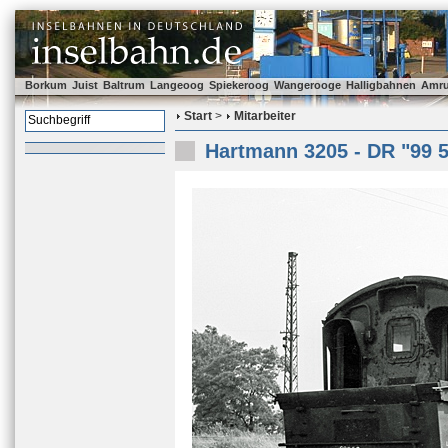
Borkum
Juist
Baltrum
Langeoog
Spiekeroog
Wangerooge
Halligbahnen
Amr
Start
>
Mitarbeiter
Hartmann 3205 - DR "99 