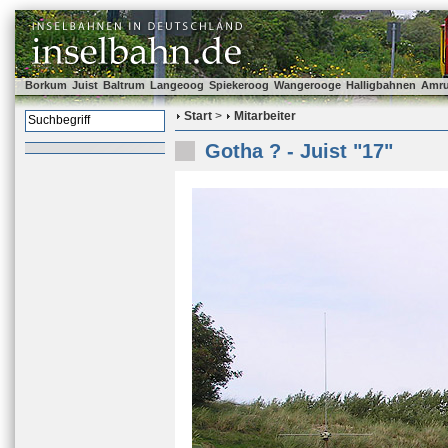
Borkum
Juist
Baltrum
Langeoog
Spiekeroog
Wangerooge
Halligbahnen
Amr
Start
>
Mitarbeiter
Gotha ? - Juist "17"